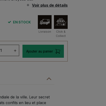
Voir plus de détails
EN STOCK
Livraison
Click &
Collect
ntité
Ajouter au panier
te
issons
0g
iale de la ville. Leur secret
s confits en lieu et place