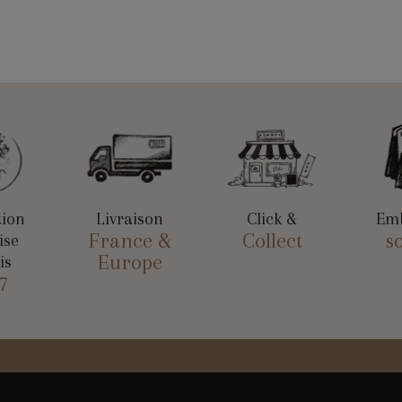
tion
Livraison
Click &
Emb
France &
Collect
s
ise
Europe
is
7