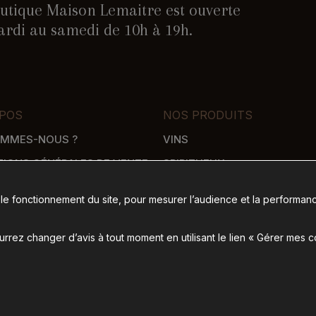
utique Maison Lemaitre est ouverte
rdi au samedi de 10h à 19h.
POS
NOS PRODUITS
OMMES-NOUS ?
VINS
TIONS GÉNÉRALES DE VENTE
SPIRITUEUX
WHISKY
 le fonctionnement du site, pour mesurer l’audience et la performanc
SON
ÉPICERIE SALÉE
 DE PAIEMENT
ÉPICERIE SUCRÉE
rez changer d’avis à tout moment en utilisant le lien « Gérer mes 
ence de communication Nantes B17
-
Mentions légales
-
Gérer mes cookies