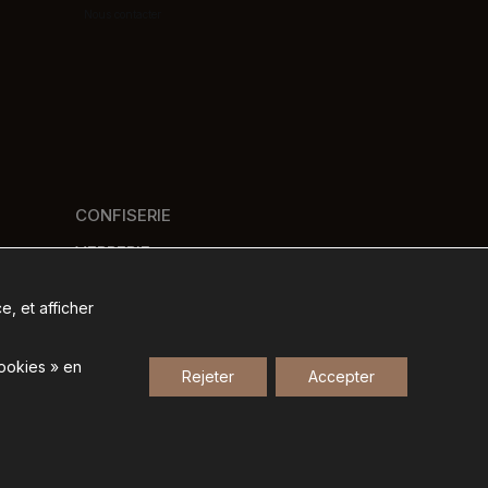
Nous contacter
CONFISERIE
VERRERIE
PANIERS GOURMANDS
e, et afficher
NOS MARQUES
cookies » en
Rejeter
Accepter
Gestion des données personnelles
-