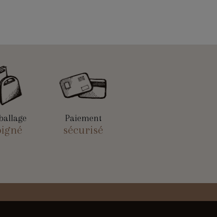
allage
Paiement
oigné
sécurisé