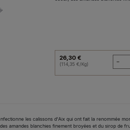
26,30
€
qua
(
114,35
€
/Kg)
de
Boi
de
cal
23
onfectionne les calissons d'Aix qui ont fait la renommée mond
des amandes blanchies finement broyées et du sirop de fruit