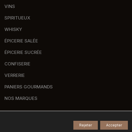
VINS
SPIRITUEUX
WHISKY
ÉPICERIE SALÉE
ÉPICERIE SUCRÉE
CONFISERIE
VERRERIE
PANIERS GOURMANDS
NOS MARQUES
Rejeter
Accepter
© 2026
Tous droits réservés -