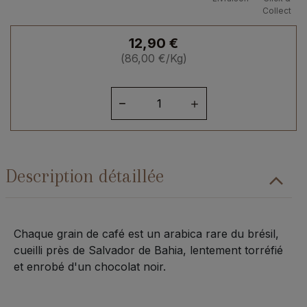
Collect
12,90
€
(
86,00
€
/Kg)
quantité
de
Sachet
grains
d'arômes
Description détaillée
Chaque grain de café est un arabica rare du brésil,
cueilli près de Salvador de Bahia, lentement torréfié
et enrobé d'un chocolat noir.