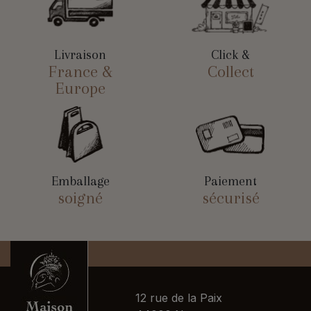
Livraison
Click &
France &
Collect
Europe
Emballage
Paiement
soigné
sécurisé
12 rue de la Paix