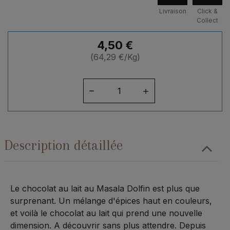
Livraison
Click &
Collect
4,50
€
(
64,29
€
/Kg)
quantité
de
Tablette
au
lait
Description détaillée
-
Masala
Chaï
Le chocolat au lait au Masala Dolfin est plus que
surprenant. Un mélange d'épices haut en couleurs,
et voilà le chocolat au lait qui prend une nouvelle
dimension. A découvrir sans plus attendre. Depuis