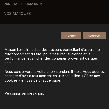
PANIERS GOURMANDS
NOS MARQUES
Rejeter
Accepter
© 2026
Tous droits réservés -
Agence de communication Nantes B17
-
Mentions légales
-
Maison Lemaitre utilise des traceurs permettant d’assurer le
fonctionnement du site, pour mesurer l’audience et la
Gestion des données personnelles
-
performance, et afficher des contenus provenant de sites
Gérer mes cookies
tiers.
Nous conserverons votre choix pendant 6 mois. Vous pourrez
changer d’avis à tout moment en utilisant le lien « Gérer mes
La vente d’alcool est interdite aux mineurs - L’abus
cookies » en bas de chaque page.
d’alcool est dangereux pour la santé, à consommer
avec modération
Personnaliser mes choix
Ajouter au panier