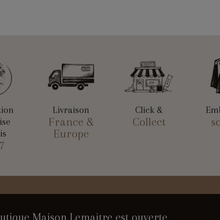
tion
Livraison
Click &
Emb
France &
Collect
s
ise
Europe
is
7
utique Maison Lemaitre est ouverte