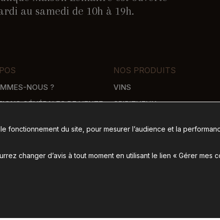
rdi au samedi de 10h à 19h.
POS
NOS PRODUITS
OMMES-NOUS ?
VINS
TIONS GÉNÉRALES DE VENTE
SPIRITUEUX
WHISKY
 le fonctionnement du site, pour mesurer l’audience et la performanc
SON
ÉPICERIE SALÉE
 DE PAIEMENT
ÉPICERIE SUCRÉE
rez changer d’avis à tout moment en utilisant le lien « Gérer mes 
ence de communication Nantes B17
-
Mentions légales
-
Gérer mes cookies