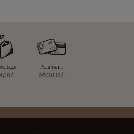
allage
Paiement
oigné
sécurisé
Nous contacter