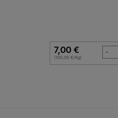
7,00
€
qua
de
(
100,00
€
/Kg)
Tab
Man
noi
64
70g