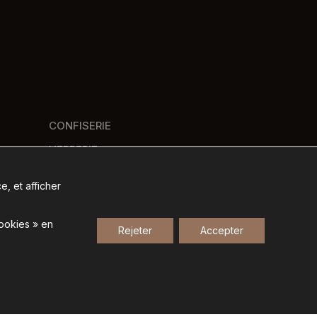
CONFISERIE
VERRERIE
PANIERS GOURMANDS
e, et afficher
NOS MARQUES
cookies » en
Rejeter
Accepter
Gestion des données personnelles
-