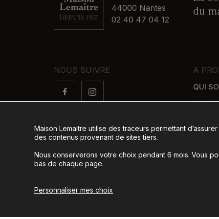
44000 Nantes
du ma
02 40 47 04 12
NOUS SUIVRE
A PRO
QUI S
CONDI
FAQ
Maison Lemaitre utilise des traceurs permettant d’assurer
LIVRAI
des contenus provenant de sites tiers.
MODES
Nous conserverons votre choix pendant 6 mois. Vous pour
bas de chaque page.
© 2026
Tous droits réservés -
Ag
Personnaliser mes choix