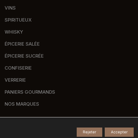
VINS
SPIRITUEUX
WHISKY
ÉPICERIE SALÉE
ÉPICERIE SUCRÉE
CONFISERIE
VERRERIE
PANIERS GOURMANDS
NOS MARQUES
Rejeter
Accepter
© 2026
Tous droits réservés -