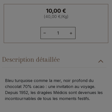
10,00
€
(
40,00
€
/Kg)
quantité
de
Dragées
chocolats
70%
Description détaillée
turquoise
Bleu turquoise comme la mer, noir profond du
chocolat 70% cacao : une invitation au voyage.
Depuis 1952, les dragées Médicis sont devenues les
incontournables de tous les moments festifs.