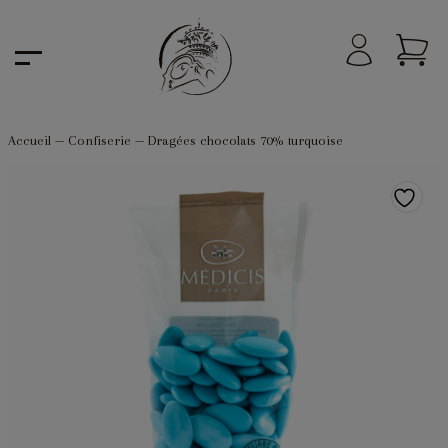
Accueil
—
Confiserie
—
Dragées chocolats 70% turquoise