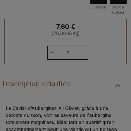
Livraison
Click &
Collect
7,60
€
(
76,00
€
/Kg)
quantité
de
Caviar
d'aubergines
-
Description détaillée
100grs
Le Caviar d’Aubergines A l’Olivier, grâce à une
délicate cuisson, voit les saveurs de l'aubergine
totalement magnifiées. Idéal tant en apéritif qu’en
accompagnement pour une viande ou un poisson