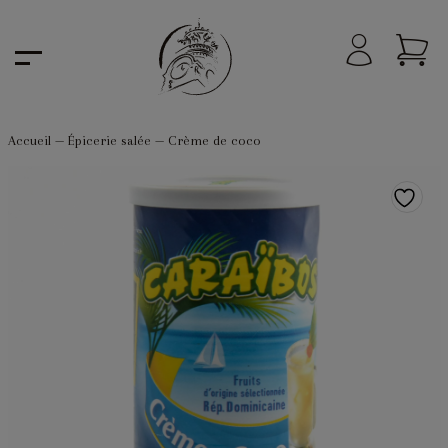
Accueil
—
Épicerie salée
—
Crème de coco