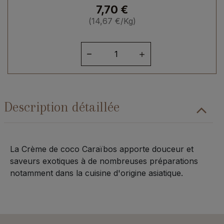
7,70
€
(
14,67
€
/Kg)
quantité
de
Crème
de
coco
Description détaillée
La Crème de coco Caraïbos apporte douceur et
saveurs exotiques à de nombreuses préparations
notamment dans la cuisine d'origine asiatique.