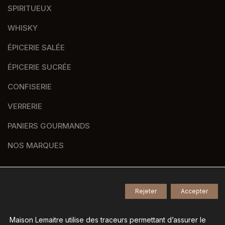
SPIRITUEUX
WHISKY
ÉPICERIE SALÉE
ÉPICERIE SUCRÉE
CONFISERIE
VERRERIE
PANIERS GOURMANDS
NOS MARQUES
Rejeter
Accepter
© 2026
Tous droits réservés -
Agence de communication Nantes B17
-
Mentions légales
-
Maison Lemaitre utilise des traceurs permettant d’assurer le