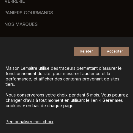
VERRERIE
PANIERS GOURMANDS
NOS MARQUES
Rejeter
Accepter
© 2026
Tous droits réservés -
Agence de communication Nantes B17
-
Mentions légales
-
Maison Lemaitre utilise des traceurs permettant d’assurer le
fonctionnement du site, pour mesurer l’audience et la
Gestion des données personnelles
-
performance, et afficher des contenus provenant de sites
Gérer mes cookies
tiers.
Nous conserverons votre choix pendant 6 mois. Vous pourrez
changer d’avis à tout moment en utilisant le lien « Gérer mes
La vente d’alcool est interdite aux mineurs - L’abus
cookies » en bas de chaque page.
d’alcool est dangereux pour la santé, à consommer
avec modération
Personnaliser mes choix