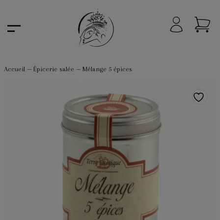
Accueil
—
Épicerie salée
—
Mélange 5 épices