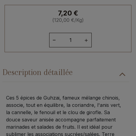
7,20
€
(
120,00
€
/Kg)
quantité
de
Mélange
5
épices
Description détaillée
Ces 5 épices de Guhzai, fameux mélange chinois,
associe, tout en équilibre, la coriandre, l'anis vert,
la cannelle, le fenouil et le clou de girofle. Sa
douce saveur anisée accompagne parfaitement
marinades et salades de fruits. Il est idéal pour
sublimer les associations sucrées/salées. Terre