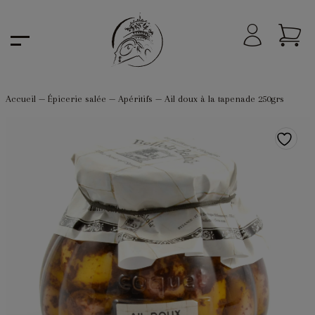
Accueil
—
Épicerie salée
—
Apéritifs
—
Ail doux à la tapenade 250grs