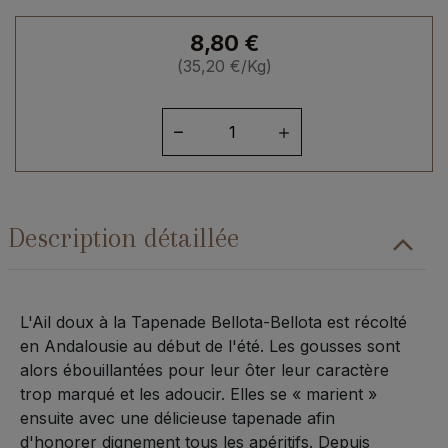
8,80
€
(
35,20
€
/Kg)
quantité
de
Ail
doux
à
Description détaillée
la
tapenade
250grs
L'Ail doux à la Tapenade Bellota-Bellota est récolté
en Andalousie au début de l'été. Les gousses sont
alors ébouillantées pour leur ôter leur caractère
trop marqué et les adoucir. Elles se « marient »
ensuite avec une délicieuse tapenade afin
d'honorer dignement tous les apéritifs. Depuis