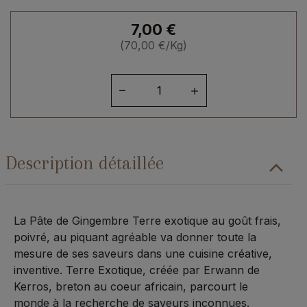
7,00
€
(
70,00
€
/Kg)
quantité
de
Pâte
de
Gingembre
Description détaillée
La Pâte de Gingembre Terre exotique au goût frais,
poivré, au piquant agréable va donner toute la
mesure de ses saveurs dans une cuisine créative,
inventive. Terre Exotique, créée par Erwann de
Kerros, breton au coeur africain, parcourt le
monde à la recherche de saveurs inconnues.