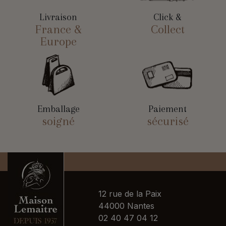
Livraison
Click &
France &
Collect
Europe
Emballage
Paiement
soigné
sécurisé
12 rue de la Paix
44000 Nantes
02 40 47 04 12