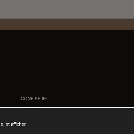
Nous contacter
CONFISERIE
VERRERIE
PANIERS GOURMANDS
e, et afficher
NOS MARQUES