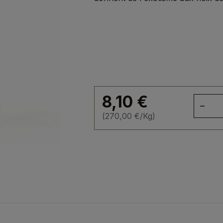
8,10
€
qua
de
(
270,00
€
/Kg)
Bai
de
Sz