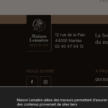
193
La bo
12 rue de la Paix
44000 Nantes
du ma
02 40 47 04 12
NOUS SUIVRE
A PRO
QUI S
CONDI
FAQ
Maison Lemaitre utilise des traceurs permettant d’assurer
LIVRAI
des contenus provenant de sites tiers.