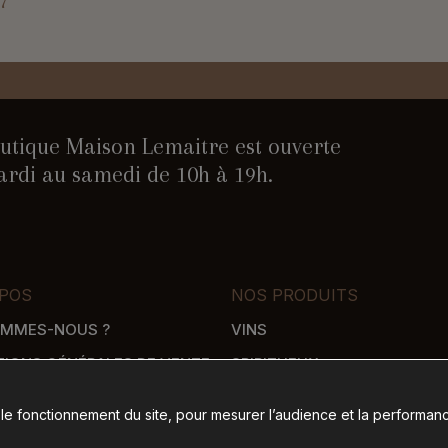
7
utique Maison Lemaitre est ouverte
rdi au samedi de 10h à 19h.
POS
NOS PRODUITS
OMMES-NOUS ?
VINS
TIONS GÉNÉRALES DE VENTE
SPIRITUEUX
WHISKY
 le fonctionnement du site, pour mesurer l’audience et la performanc
SON
ÉPICERIE SALÉE