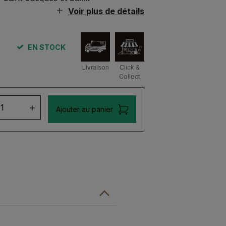
Voir plus de détails
EN STOCK
Livraison
Click &
Collect
ntité
Ajouter au panier
e
echuan