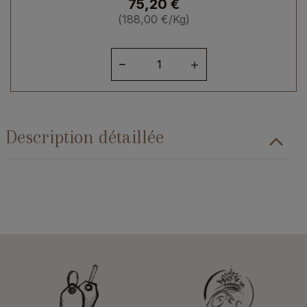
75,20
€
(
188,00
€
/Kg)
quantité
de
Foie
gras
de
Description détaillée
canard
entier
des
Landes