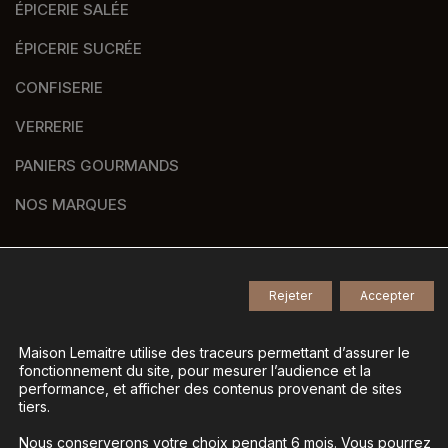
ÉPICERIE SALÉE
ÉPICERIE SUCRÉE
CONFISERIE
VERRERIE
PANIERS GOURMANDS
NOS MARQUES
Rejeter
Accepter
© 2026
Tous droits réservés -
Agence de communication Nantes B17
-
Mentions légales
-
Maison Lemaitre utilise des traceurs permettant d’assurer le
fonctionnement du site, pour mesurer l’audience et la
Gestion des données personnelles
-
performance, et afficher des contenus provenant de sites
Gérer mes cookies
tiers.
Nous conserverons votre choix pendant 6 mois. Vous pourrez