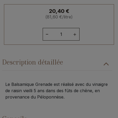
20,40
€
(
81,60
€
/litre)
quantité
de
Balsamique
à
la
Description détaillée
grenade
-
250ml
Le Balsamique Grenade est réalisé avec du vinaigre
de raisin vieilli 5 ans dans des fûts de chêne, en
provenance du Péloponnèse.