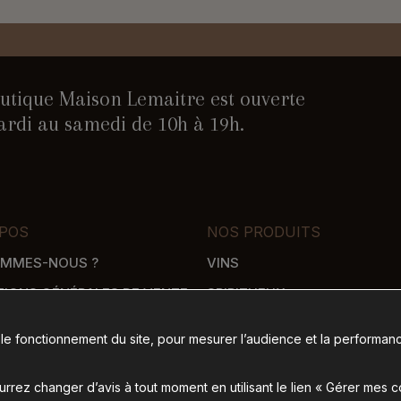
utique Maison Lemaitre est ouverte
rdi au samedi de 10h à 19h.
POS
NOS PRODUITS
OMMES-NOUS ?
VINS
TIONS GÉNÉRALES DE VENTE
SPIRITUEUX
WHISKY
 le fonctionnement du site, pour mesurer l’audience et la performanc
SON
ÉPICERIE SALÉE
 DE PAIEMENT
ÉPICERIE SUCRÉE
rez changer d’avis à tout moment en utilisant le lien « Gérer mes 