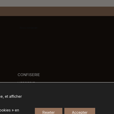
Nous contacter
CONFISERIE
VERRERIE
PANIERS GOURMANDS
e, et afficher
NOS MARQUES
cookies » en
Rejeter
Accepter