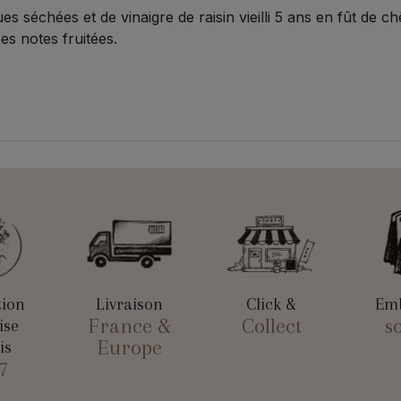
ues séchées et de vinaigre de raisin vieilli 5 ans en fût de 
ses notes fruitées.
tion
Livraison
Click &
Emb
France &
Collect
s
ise
Europe
is
7