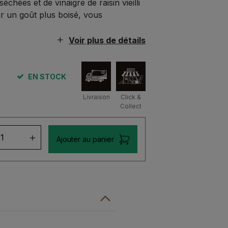
échées et de vinaigre de raisin vieilli
r un goût plus boisé, vous
Voir plus de détails
EN STOCK
Livraison
Click &
Collect
ntité
Ajouter au panier
samique
ue
0ml