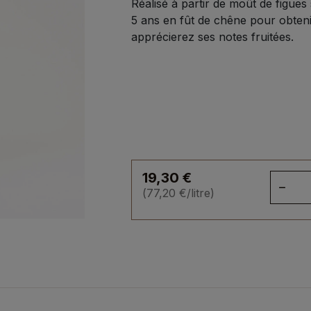
Réalisé à partir de moût de figues s
5 ans en fût de chêne pour obteni
apprécierez ses notes fruitées.
19,30
€
qua
(
77,20
€
/litre)
de
Bal
à
la
fig
-
25