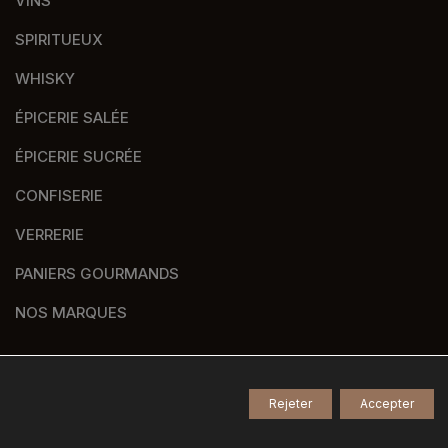
VINS
SPIRITUEUX
WHISKY
ÉPICERIE SALÉE
ÉPICERIE SUCRÉE
CONFISERIE
VERRERIE
PANIERS GOURMANDS
NOS MARQUES
Rejeter
Accepter
© 2026
Tous droits réservés -
Agence de communication Nantes B17
-