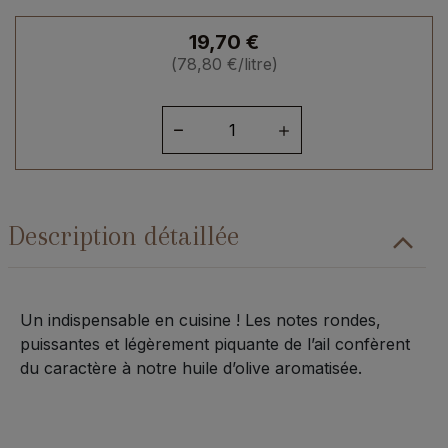
19,70
€
(
78,80
€
/litre)
quantité
de
Huile
olive
ail
Description détaillée
de
France
-
250ml
Un indispensable en cuisine ! Les notes rondes,
puissantes et légèrement piquante de l’ail confèrent
du caractère à notre huile d’olive aromatisée.