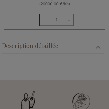
(
20000,00
€
/Kg)
quantité
de
Cassoulet
au
canard
Description détaillée