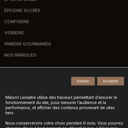
ÉPICERIE SUCRÉE
CONFISERIE
VERRERIE
PANIERS GOURMANDS
NOS MARQUES
Rejeter
Accepter
© 2026
Tous droits réservés -
Agence de communication Nantes B17
-
Mentions légales
-
Maison Lemaitre utilise des traceurs permettant d’assurer le
fonctionnement du site, pour mesurer l’audience et la
Gestion des données personnelles
-
performance, et afficher des contenus provenant de sites
Gérer mes cookies
tiers.
Nous conserverons votre choix pendant 6 mois. Vous pourrez