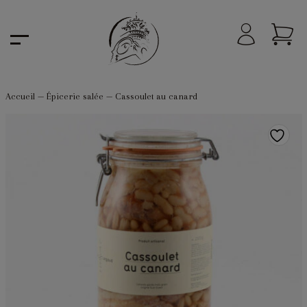
Accueil
—
Épicerie salée
—
Cassoulet au canard