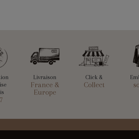
tion
Livraison
Click &
Emb
France &
Collect
s
ise
Europe
is
7