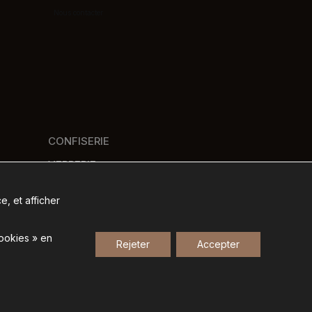
Nous contacter
CONFISERIE
VERRERIE
PANIERS GOURMANDS
e, et afficher
NOS MARQUES
cookies » en
Rejeter
Accepter
Gestion des données personnelles
-