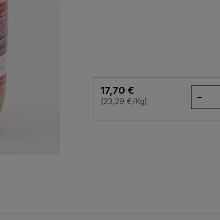
17,70
€
qua
(
23,29
€
/Kg)
de
Cas
au
con
de
can