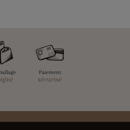
allage
Paiement
oigné
sécurisé