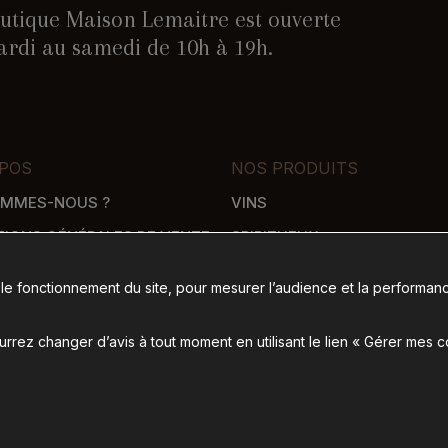
utique Maison Lemaitre est ouverte
rdi au samedi de 10h à 19h.
POS
NOS PRODUITS
OMMES-NOUS ?
VINS
TIONS GÉNÉRALES DE VENTE
SPIRITUEUX
WHISKY
 le fonctionnement du site, pour mesurer l’audience et la performanc
SON
ÉPICERIE SALÉE
 DE PAIEMENT
ÉPICERIE SUCRÉE
rez changer d’avis à tout moment en utilisant le lien « Gérer mes 
ence de communication Nantes B17
-
Mentions légales
-
Gérer mes cookies