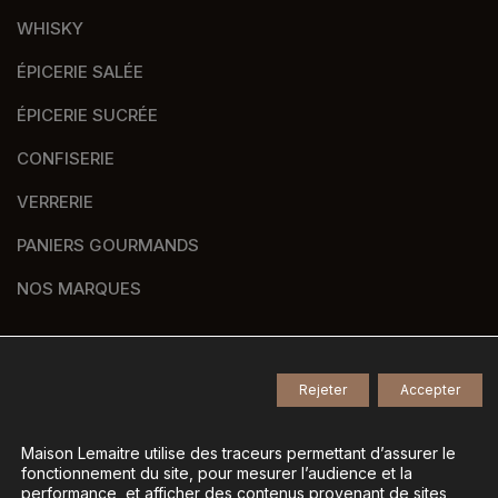
WHISKY
ÉPICERIE SALÉE
ÉPICERIE SUCRÉE
CONFISERIE
VERRERIE
PANIERS GOURMANDS
NOS MARQUES
Rejeter
Accepter
© 2026
Tous droits réservés -
Agence de communication Nantes B17
-
Mentions légales
-
Maison Lemaitre utilise des traceurs permettant d’assurer le
fonctionnement du site, pour mesurer l’audience et la
Gestion des données personnelles
-
performance, et afficher des contenus provenant de sites