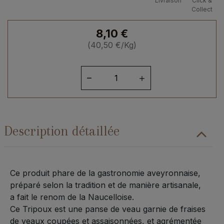
Livraison
Click &
Collect
8,10
€
(
40,50
€
/Kg)
quantité
de
Tripoux
en
2
Description détaillée
pièces
Ce produit phare de la gastronomie aveyronnaise,
préparé selon la tradition et de manière artisanale,
a fait le renom de la Naucelloise.
Ce Tripoux est une panse de veau garnie de fraises
de veaux coupées et assaisonnées, et agrémentée