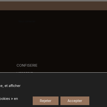
Nous contacter
CONFISERIE
VERRERIE
PANIERS GOURMANDS
e, et afficher
NOS MARQUES
cookies » en
Rejeter
Accepter