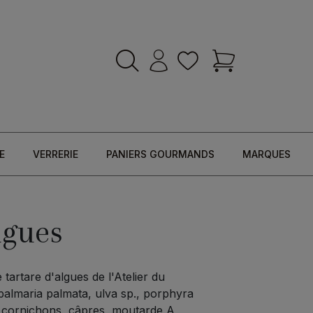
E
VERRERIE
PANIERS GOURMANDS
MARQUES
lgues
artare d'algues de l'Atelier du
(palmaria palmata, ulva sp., porphyra
e, cornichons, câpres, moutarde A