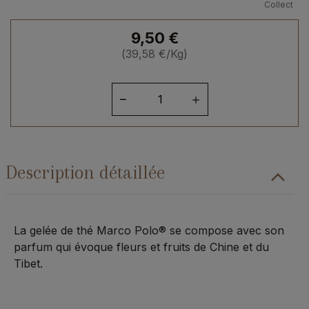
Collect
9,50
€
(
39,58
€
/Kg)
quantité
de
Gelée
extra
de
Description détaillée
thé
Marco
Polo
-
La gelée de thé Marco Polo® se compose avec son
240
parfum qui évoque fleurs et fruits de Chine et du
g
Tibet.