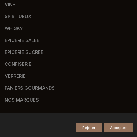
VINS
SPIRITUEUX
WHISKY
ÉPICERIE SALÉE
ÉPICERIE SUCRÉE
CONFISERIE
VERRERIE
PANIERS GOURMANDS
NOS MARQUES
Rejeter
Accepter
© 2026
Tous droits réservés -