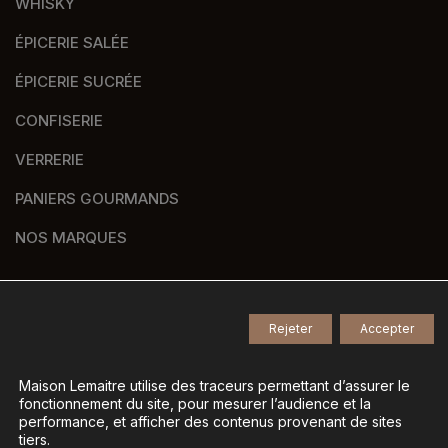
WHISKY
ÉPICERIE SALÉE
ÉPICERIE SUCRÉE
CONFISERIE
VERRERIE
PANIERS GOURMANDS
NOS MARQUES
Rejeter
Accepter
© 2026
Tous droits réservés -
Agence de communication Nantes B17
-
Mentions légales
-
Maison Lemaitre utilise des traceurs permettant d’assurer le
fonctionnement du site, pour mesurer l’audience et la
Gestion des données personnelles
-
performance, et afficher des contenus provenant de sites
Gérer mes cookies
tiers.