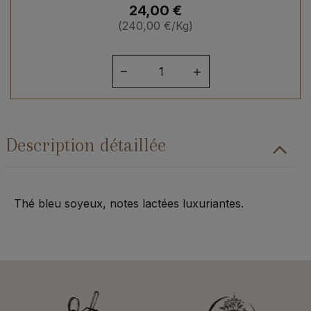
24,00
€
(
240,00
€
/Kg)
quantité
de
Milky
Blue
Absolu
Description détaillée
-
boîte
100
g
Thé bleu soyeux, notes lactées luxuriantes.