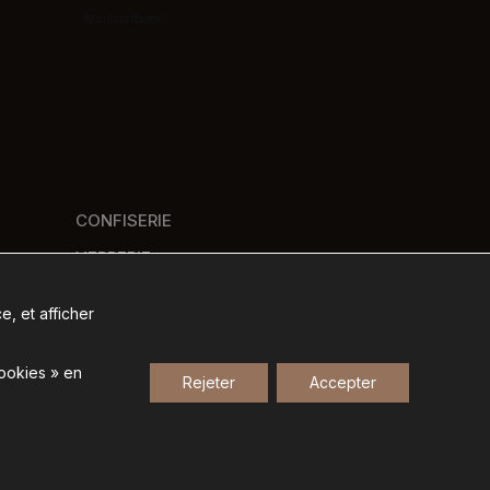
Nous contacter
CONFISERIE
VERRERIE
PANIERS GOURMANDS
e, et afficher
NOS MARQUES
cookies » en
Rejeter
Accepter
Gestion des données personnelles
-