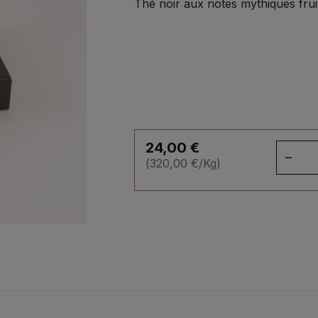
Thé noir aux notes mythiques frui
24,00
€
qua
(
320,00
€
/Kg)
de
Ma
Pol
Sub
-
30
mou
75
g