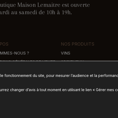
utique Maison Lemaitre est ouverte
rdi au samedi de 10h à 19h.
POS
NOS PRODUITS
OMMES-NOUS ?
VINS
TIONS GÉNÉRALES DE VENTE
SPIRITUEUX
WHISKY
 le fonctionnement du site, pour mesurer l’audience et la performanc
SON
ÉPICERIE SALÉE
 DE PAIEMENT
ÉPICERIE SUCRÉE
rez changer d’avis à tout moment en utilisant le lien « Gérer mes 
ence de communication Nantes B17
-
Mentions légales
-
Gérer mes cookies