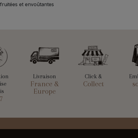
fruitées et envoûtantes
tion
Livraison
Click &
Emb
France &
Collect
s
ise
Europe
is
7