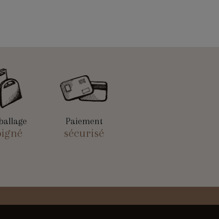
allage
Paiement
oigné
sécurisé