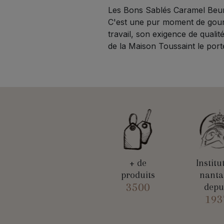
Les Bons Sablés Caramel Beurr
C'est une pur moment de gourm
travail, son exigence de qualit
de la Maison Toussaint le port
+ de
Institu
produits
nanta
3500
depu
193