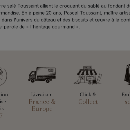
e salé Toussaint allient le croquant du sablé au fondant d
andise. En à peine 20 ans, Pascal Toussaint, maître artis
é dans l'univers du gâteau et des biscuits et œuvre à la con
e-parole de « l'héritage gourmand ».
tion
Livraison
Click &
Emb
France &
Collect
s
ise
Europe
is
7