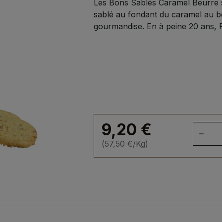
Les Bons Sablés Caramel Beurre sa
sablé au fondant du caramel au b
gourmandise. En à peine 20 ans, P
9,20
€
qua
de
(
57,50
€
/Kg)
Les
Bo
Sab
car
beu
sal