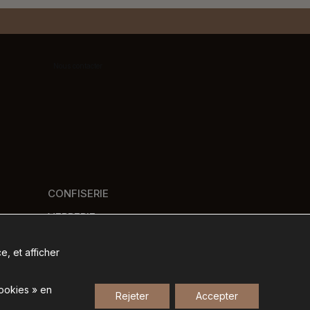
Nous contacter
CONFISERIE
VERRERIE
PANIERS GOURMANDS
e, et afficher
NOS MARQUES
cookies » en
Rejeter
Accepter