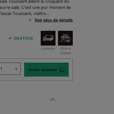
lé Toussaint allient le croquant du
eurre salé. C'est une pur moment de
ascal Toussaint, maître...
Voir plus de détails
EN STOCK
Livraison
Click &
Collect
ntité
Ajouter au panier
ns
lés
amel
rre
é