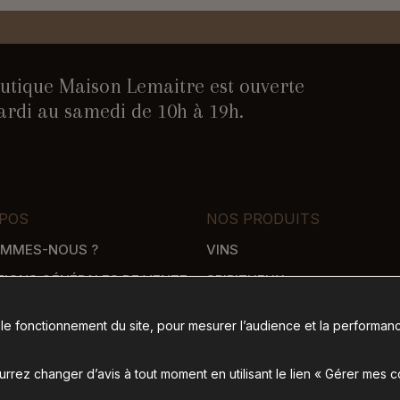
utique Maison Lemaitre est ouverte
rdi au samedi de 10h à 19h.
POS
NOS PRODUITS
OMMES-NOUS ?
VINS
TIONS GÉNÉRALES DE VENTE
SPIRITUEUX
WHISKY
 le fonctionnement du site, pour mesurer l’audience et la performanc
SON
ÉPICERIE SALÉE
 DE PAIEMENT
ÉPICERIE SUCRÉE
rez changer d’avis à tout moment en utilisant le lien « Gérer mes 