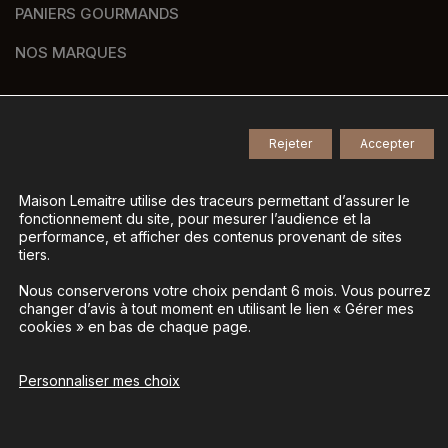
PANIERS GOURMANDS
NOS MARQUES
Rejeter
Accepter
© 2026
Tous droits réservés -
Agence de communication Nantes B17
-
Mentions légales
-
Maison Lemaitre utilise des traceurs permettant d’assurer le
fonctionnement du site, pour mesurer l’audience et la
Gestion des données personnelles
-
performance, et afficher des contenus provenant de sites
Gérer mes cookies
tiers.
Nous conserverons votre choix pendant 6 mois. Vous pourrez
changer d’avis à tout moment en utilisant le lien « Gérer mes
La vente d’alcool est interdite aux mineurs - L’abus
cookies » en bas de chaque page.
d’alcool est dangereux pour la santé, à consommer
avec modération
Personnaliser mes choix
Ajouter au panier