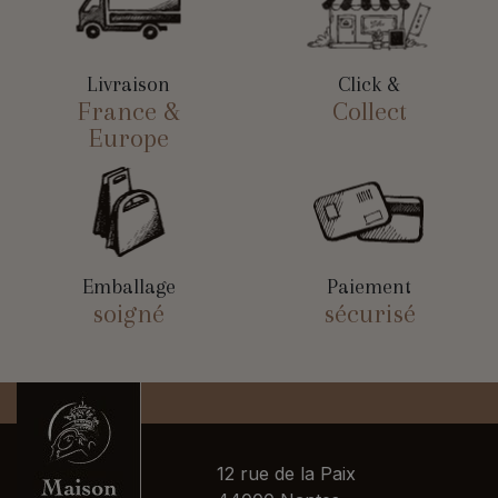
Livraison
Click &
France &
Collect
Europe
Emballage
Paiement
soigné
sécurisé
12 rue de la Paix