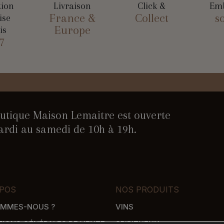
tion
Livraison
Click &
Emb
France &
Collect
s
ise
Europe
is
7
utique Maison Lemaitre est ouverte
rdi au samedi de 10h à 19h.
POS
NOS PRODUITS
OMMES-NOUS ?
VINS
TIONS GÉNÉRALES DE VENTE
SPIRITUEUX