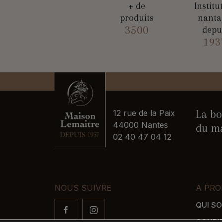
+ de
Institu
produits
nanta
3500
depu
193
La bo
12 rue de la Paix
44000 Nantes
du ma
02 40 47 04 12
NOUS SUIVRE
A PRO
QUI S
CONDI