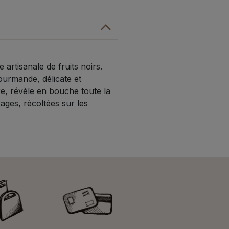
nne
grs
artisanale de fruits noirs.
ourmande, délicate et
re, révèle en bouche toute la
ages, récoltées sur les