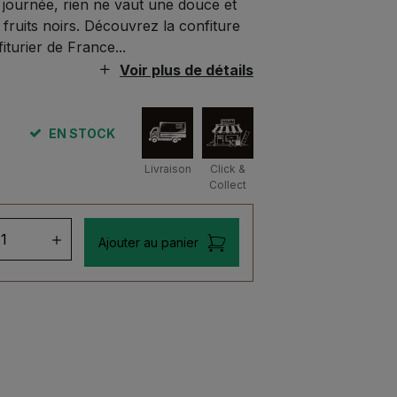
a journée, rien ne vaut une douce et
 fruits noirs. Découvrez la confiture
turier de France...
Voir plus de détails
EN STOCK
Livraison
Click &
Collect
ntité
Ajouter au panier
fiture
re
uvage
re