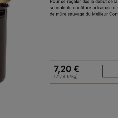
Pour se régaler dès le début de l
succulente confiture artisanale de
de mûre sauvage du Meilleur Confi
7,20
€
qua
de
(
21,18
€
/Kg)
Con
de
Mû
Sa
suc
de