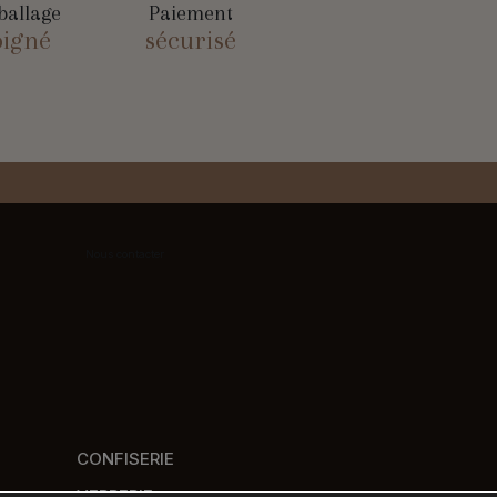
allage
Paiement
oigné
sécurisé
Nous contacter
CONFISERIE
VERRERIE