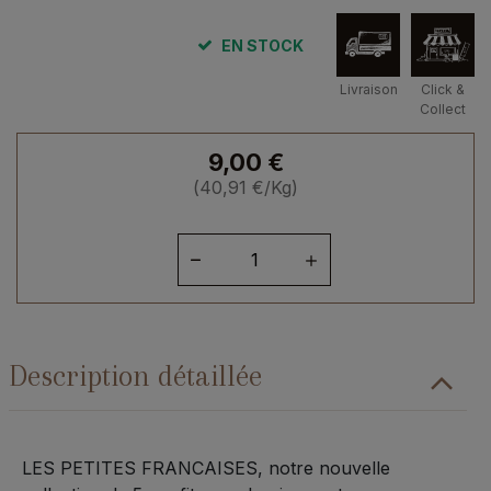
EN STOCK
Livraison
Click &
Collect
9,00
€
(
40,91
€
/Kg)
quantité
de
Confiture
Les
Petites
Description détaillée
Françaises
Fraise
de
Plougastel
LES PETITES FRANCAISES, notre nouvelle
220grs