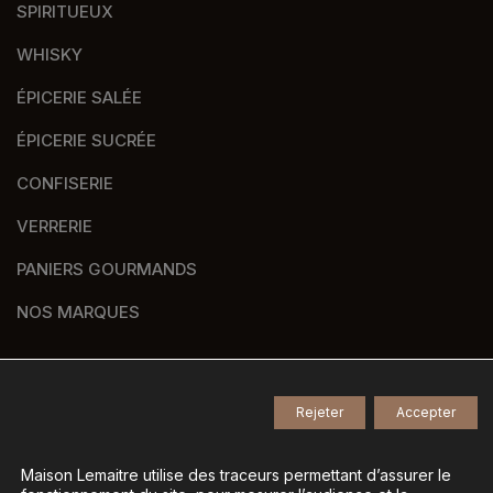
SPIRITUEUX
WHISKY
ÉPICERIE SALÉE
ÉPICERIE SUCRÉE
CONFISERIE
VERRERIE
PANIERS GOURMANDS
NOS MARQUES
Rejeter
Accepter
© 2026
Tous droits réservés -
Agence de communication Nantes B17
-
Mentions légales
-
Maison Lemaitre utilise des traceurs permettant d’assurer le