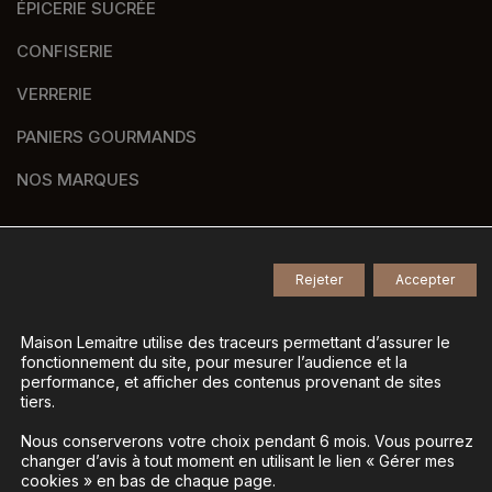
ÉPICERIE SUCRÉE
CONFISERIE
VERRERIE
PANIERS GOURMANDS
NOS MARQUES
Rejeter
Accepter
© 2026
Tous droits réservés -
Agence de communication Nantes B17
-
Mentions légales
-
Maison Lemaitre utilise des traceurs permettant d’assurer le
fonctionnement du site, pour mesurer l’audience et la
Gestion des données personnelles
-
performance, et afficher des contenus provenant de sites
Gérer mes cookies
tiers.
Nous conserverons votre choix pendant 6 mois. Vous pourrez
changer d’avis à tout moment en utilisant le lien « Gérer mes
La vente d’alcool est interdite aux mineurs - L’abus
cookies » en bas de chaque page.