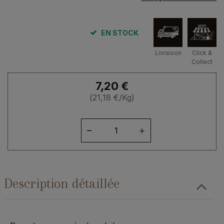
EN STOCK
Livraison
Click &
Collect
7,20
€
(
21,18
€
/Kg)
quantité
de
Préparation
Citron
sucre
Description détaillée
de
canne
340grs