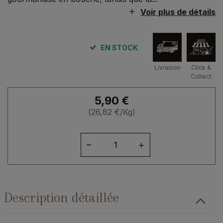
Voir plus de détails
EN STOCK
Livraison
Click &
Collect
5,90
€
(
26,82
€
/Kg)
quantité
de
Confiture
Mystère
du
Description détaillée
Chef
sucre
de