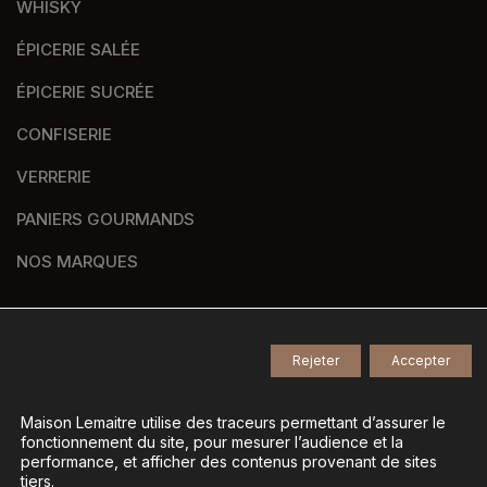
WHISKY
ÉPICERIE SALÉE
ÉPICERIE SUCRÉE
CONFISERIE
VERRERIE
PANIERS GOURMANDS
NOS MARQUES
Rejeter
Accepter
© 2026
Tous droits réservés -
Agence de communication Nantes B17
-
Mentions légales
-
Maison Lemaitre utilise des traceurs permettant d’assurer le
fonctionnement du site, pour mesurer l’audience et la
Gestion des données personnelles
-
performance, et afficher des contenus provenant de sites
Gérer mes cookies
tiers.