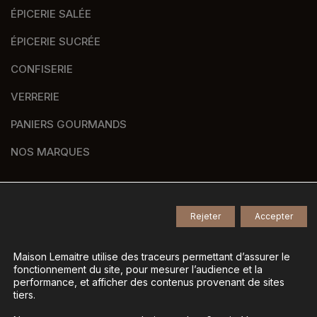
ÉPICERIE SALÉE
ÉPICERIE SUCRÉE
CONFISERIE
VERRERIE
PANIERS GOURMANDS
NOS MARQUES
Rejeter
Accepter
© 2026
Tous droits réservés -
Agence de communication Nantes B17
-
Mentions légales
-
Maison Lemaitre utilise des traceurs permettant d’assurer le
fonctionnement du site, pour mesurer l’audience et la
Gestion des données personnelles
-
performance, et afficher des contenus provenant de sites
Gérer mes cookies
tiers.