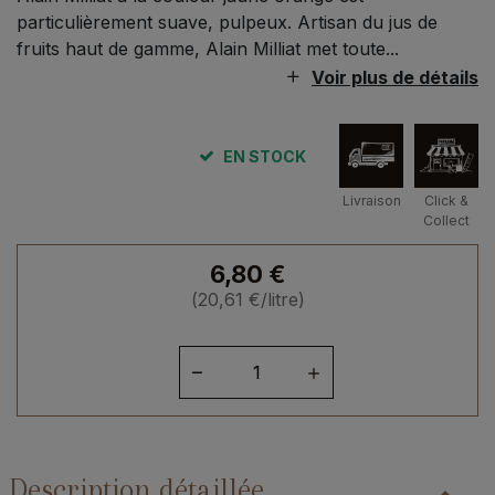
particulièrement suave, pulpeux. Artisan du jus de
fruits haut de gamme, Alain Milliat met toute...
Voir plus de détails
EN STOCK
Livraison
Click &
Collect
6,80
€
(
20,61
€
/litre)
quantité
de
Nectar
de
mangue
Description détaillée
-