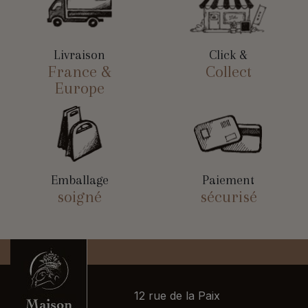
Livraison
Click &
France &
Collect
Europe
Emballage
Paiement
soigné
sécurisé
12 rue de la Paix