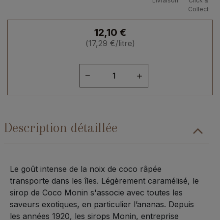
Livraison
Click &
Collect
12,10
€
(
17,29
€
/litre)
quantité
de
Sirop
coco
Description détaillée
Le goût intense de la noix de coco râpée
transporte dans les îles. Légèrement caramélisé, le
sirop de Coco Monin s'associe avec toutes les
saveurs exotiques, en particulier l’ananas. Depuis
les années 1920, les sirops Monin, entreprise