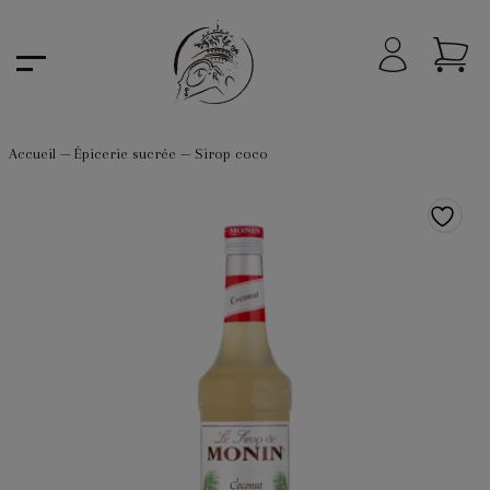
Accueil
—
Épicerie sucrée
—
Sirop coco