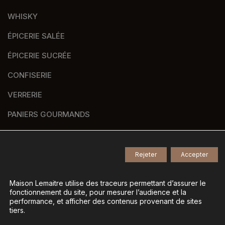
WHISKY
ÉPICERIE SALÉE
ÉPICERIE SUCRÉE
CONFISERIE
VERRERIE
PANIERS GOURMANDS
NOS MARQUES
Rejeter
Accepter
© 2026
Tous droits réservés -
Maison Lemaitre utilise des traceurs permettant d’assurer le
fonctionnement du site, pour mesurer l’audience et la
Agence de communication Nantes B17
-
performance, et afficher des contenus provenant de sites
Mentions légales
-
tiers.
Gestion des données personnelles
-