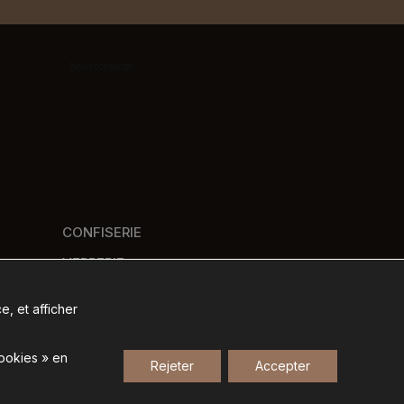
Nous contacter
CONFISERIE
VERRERIE
PANIERS GOURMANDS
e, et afficher
NOS MARQUES
cookies » en
Rejeter
Accepter