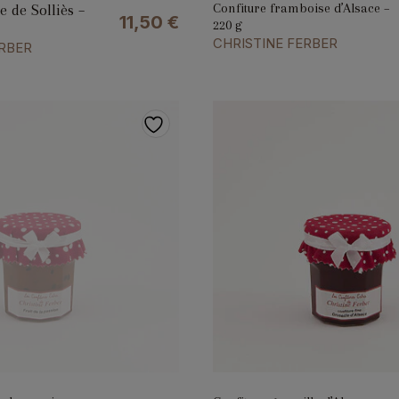
Confiture framboise d’Alsace –
e de Solliès –
11,50
€
220 g
CHRISTINE FERBER
ERBER