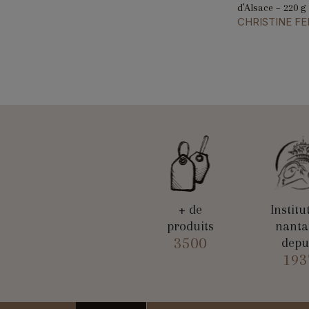
d’Alsace – 220 g
CHRISTINE F
+ de
Institu
produits
nanta
3500
depu
193