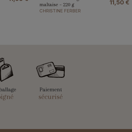
11,50
€
maltaise – 220 g
CHRISTINE FERBER
allage
Paiement
oigné
sécurisé