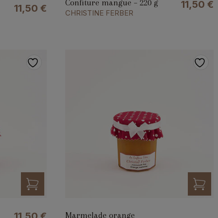
Confiture mangue – 220 g
11,50
€
11,50
€
CHRISTINE FERBER
Marmelade orange
11,50
€