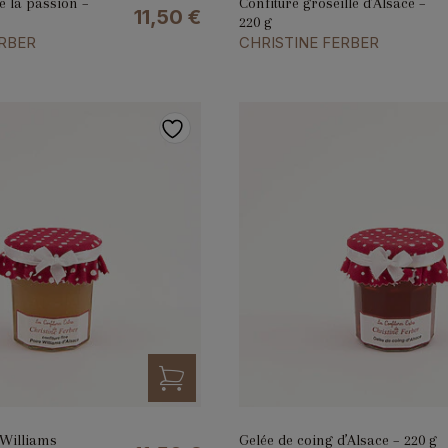
de la passion –
Confiture groseille d’Alsace –
11,50
€
220 g
ERBER
CHRISTINE FERBER
 Williams
Gelée de coing d’Alsace – 220 g