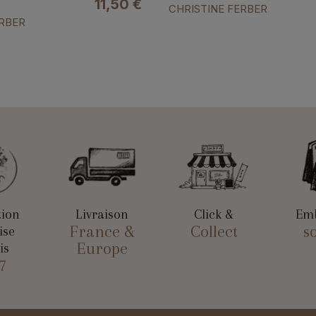
11,50
€
CHRISTINE FERBER
ERBER
tion
Livraison
Click &
Emb
France &
Collect
s
ise
Europe
is
7