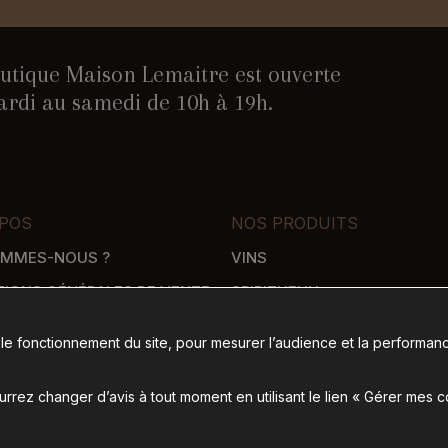
utique Maison Lemaitre est ouverte
rdi au samedi de 10h à 19h.
POS
NOS PRODUITS
OMMES-NOUS ?
VINS
TIONS GÉNÉRALES DE VENTE
SPIRITUEUX
WHISKY
 le fonctionnement du site, pour mesurer l’audience et la performanc
SON
ÉPICERIE SALÉE
 DE PAIEMENT
ÉPICERIE SUCRÉE
rez changer d’avis à tout moment en utilisant le lien « Gérer mes 