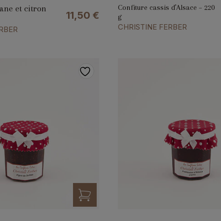
Confiture cassis d’Alsace – 220
ane et citron
11,50
€
g
CHRISTINE FERBER
ERBER