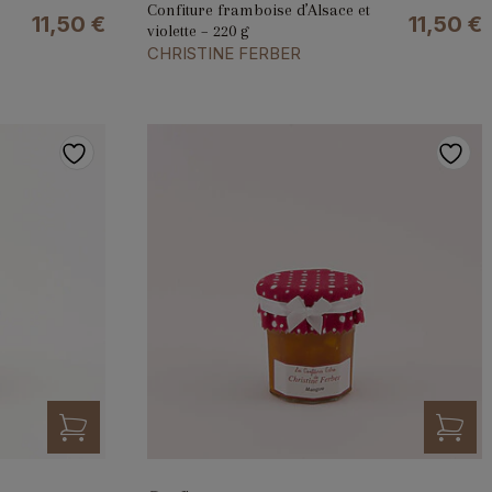
Confiture framboise d’Alsace et
11,50
€
11,50
€
violette – 220 g
CHRISTINE FERBER