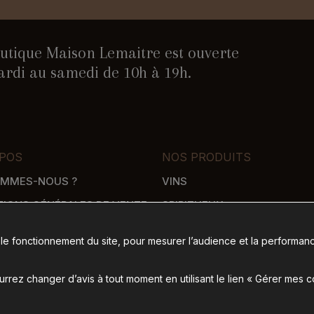
utique Maison Lemaitre est ouverte
rdi au samedi de 10h à 19h.
POS
NOS PRODUITS
OMMES-NOUS ?
VINS
TIONS GÉNÉRALES DE VENTE
SPIRITUEUX
WHISKY
 le fonctionnement du site, pour mesurer l’audience et la performanc
SON
ÉPICERIE SALÉE
 DE PAIEMENT
ÉPICERIE SUCRÉE
rez changer d’avis à tout moment en utilisant le lien « Gérer mes 