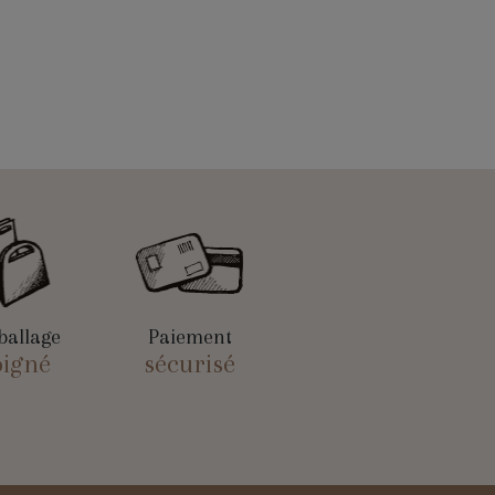
allage
Paiement
oigné
sécurisé