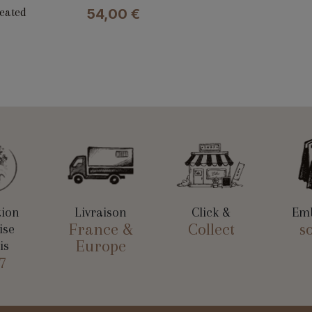
eated
54,00
€
tion
Livraison
Click &
Emb
France &
Collect
s
ise
Europe
is
7