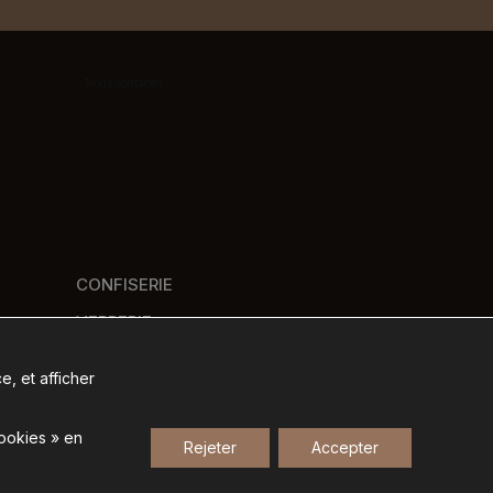
Nous contacter
CONFISERIE
VERRERIE
PANIERS GOURMANDS
e, et afficher
NOS MARQUES
cookies » en
Rejeter
Accepter