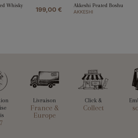
ded Whisky
Akkeshi Peated Boshu
199,00
€
AKKESHI
tion
Livraison
Click &
Emb
France &
Collect
s
ise
Europe
is
7