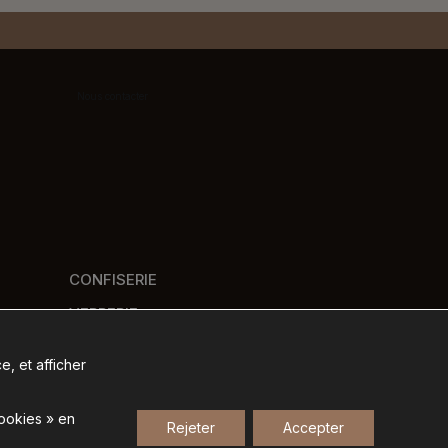
Nous contacter
CONFISERIE
VERRERIE
PANIERS GOURMANDS
e, et afficher
NOS MARQUES
cookies » en
Rejeter
Accepter