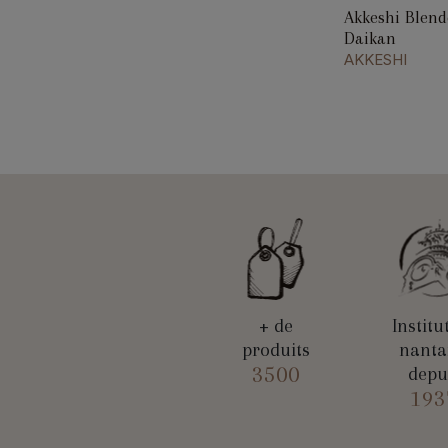
Akkeshi Blen
Daikan
AKKESHI
+ de
Institu
produits
nanta
3500
depu
193