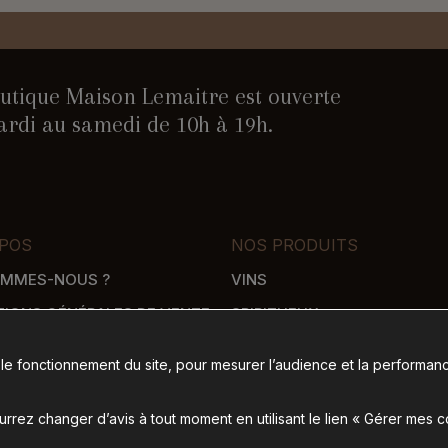
utique Maison Lemaitre est ouverte
rdi au samedi de 10h à 19h.
POS
NOS PRODUITS
OMMES-NOUS ?
VINS
TIONS GÉNÉRALES DE VENTE
SPIRITUEUX
WHISKY
 le fonctionnement du site, pour mesurer l’audience et la performanc
SON
ÉPICERIE SALÉE
 DE PAIEMENT
ÉPICERIE SUCRÉE
rez changer d’avis à tout moment en utilisant le lien « Gérer mes 