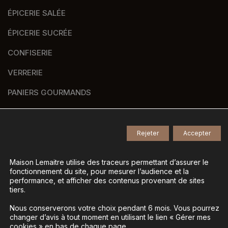
ÉPICERIE SALÉE
ÉPICERIE SUCRÉE
CONFISERIE
VERRERIE
PANIERS GOURMANDS
NOS MARQUES
Rejeter
Accepter
© 2026
Tous droits réservés -
Maison Lemaitre utilise des traceurs permettant d’assurer le
fonctionnement du site, pour mesurer l’audience et la
Agence de communication Nantes B17
-
performance, et afficher des contenus provenant de sites
Mentions légales
-
tiers.
Gestion des données personnelles
-
Nous conserverons votre choix pendant 6 mois. Vous pourrez
Gérer mes cookies
changer d’avis à tout moment en utilisant le lien « Gérer mes
cookies » en bas de chaque page.