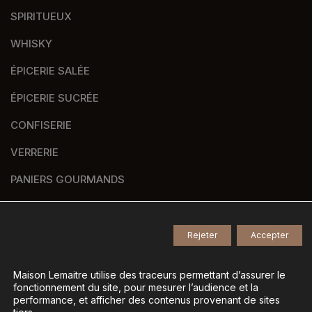
SPIRITUEUX
WHISKY
ÉPICERIE SALÉE
ÉPICERIE SUCRÉE
CONFISERIE
VERRERIE
PANIERS GOURMANDS
NOS MARQUES
Rejeter
Accepter
© 2026
Tous droits réservés -
Maison Lemaitre utilise des traceurs permettant d’assurer le
fonctionnement du site, pour mesurer l’audience et la
Agence de communication Nantes B17
-
performance, et afficher des contenus provenant de sites
Mentions légales
-