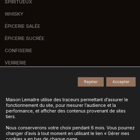
SPIRITUEUX
WHISKY
ÉPICERIE SALÉE
ÉPICERIE SUCRÉE
CONFISERIE
VERRERIE
PANIERS GOURMANDS
Rejeter
Accepter
NOS MARQUES
Maison Lemaitre utilise des traceurs permettant d’assurer le
fonctionnement du site, pour mesurer l’audience et la
performance, et afficher des contenus provenant de sites
tiers.
© 2026
Tous droits réservés -
Agence de communication Nantes B17
-
Nous conserverons votre choix pendant 6 mois. Vous pourrez
Mentions légales
-
changer d’avis à tout moment en utilisant le lien « Gérer mes
cookies » en bas de chaque page.