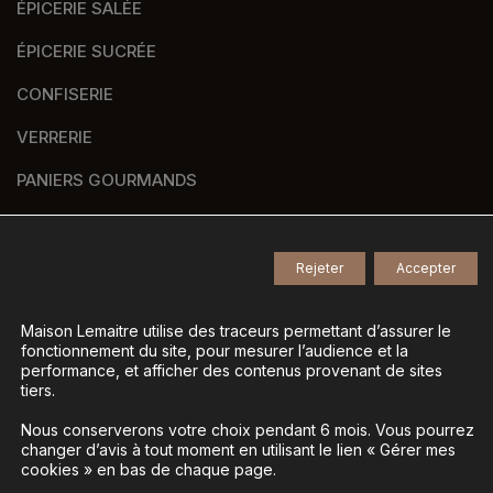
ÉPICERIE SALÉE
ÉPICERIE SUCRÉE
CONFISERIE
VERRERIE
PANIERS GOURMANDS
NOS MARQUES
Rejeter
Accepter
© 2026
Tous droits réservés -
Maison Lemaitre utilise des traceurs permettant d’assurer le
fonctionnement du site, pour mesurer l’audience et la
Agence de communication Nantes B17
-
performance, et afficher des contenus provenant de sites
Mentions légales
-
tiers.
Gestion des données personnelles
-
Nous conserverons votre choix pendant 6 mois. Vous pourrez
Gérer mes cookies
changer d’avis à tout moment en utilisant le lien « Gérer mes
cookies » en bas de chaque page.