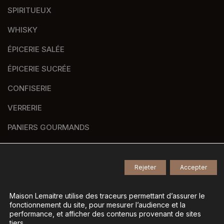
SPIRITUEUX
WHISKY
ÉPICERIE SALÉE
ÉPICERIE SUCRÉE
CONFISERIE
VERRERIE
PANIERS GOURMANDS
NOS MARQUES
Rejeter
Accepter
© 2026
Tous droits réservés -
Maison Lemaitre utilise des traceurs permettant d’assurer le
fonctionnement du site, pour mesurer l’audience et la
Agence de communication Nantes B17
-
performance, et afficher des contenus provenant de sites
Mentions légales
-
tiers.