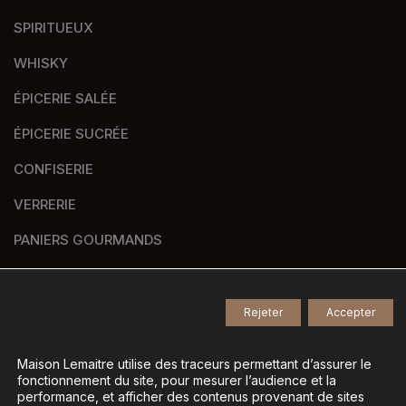
SPIRITUEUX
WHISKY
ÉPICERIE SALÉE
ÉPICERIE SUCRÉE
CONFISERIE
VERRERIE
PANIERS GOURMANDS
NOS MARQUES
Rejeter
Accepter
© 2026
Tous droits réservés -
Maison Lemaitre utilise des traceurs permettant d’assurer le
fonctionnement du site, pour mesurer l’audience et la
Agence de communication Nantes B17
-
performance, et afficher des contenus provenant de sites