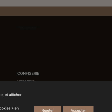
Nous contacter
CONFISERIE
VERRERIE
PANIERS GOURMANDS
e, et afficher
NOS MARQUES
cookies » en
Rejeter
Accepter