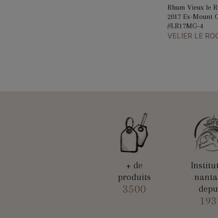
Rhum Vieux le 
2017 Ex-Mount 
#LR17MG-4
VELIER LE RO
+ de
Institu
produits
nanta
3500
depu
193