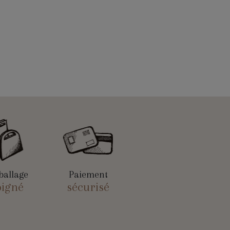
allage
Paiement
oigné
sécurisé