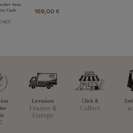
Rocher 9ans
Gay Cask
169,00
€
CHER
tion
Livraison
Click &
Emb
France &
Collect
s
ise
Europe
is
7