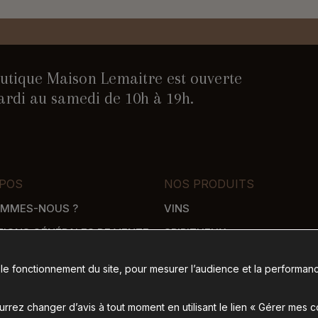
utique Maison Lemaitre est ouverte
rdi au samedi de 10h à 19h.
POS
NOS PRODUITS
OMMES-NOUS ?
VINS
TIONS GÉNÉRALES DE VENTE
SPIRITUEUX
WHISKY
 le fonctionnement du site, pour mesurer l’audience et la performanc
SON
ÉPICERIE SALÉE
 DE PAIEMENT
ÉPICERIE SUCRÉE
rez changer d’avis à tout moment en utilisant le lien « Gérer mes 