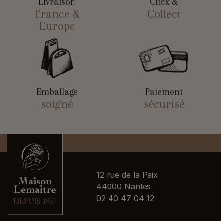
Livraison
Click &
France &
Collect
Europe
Emballage
Paiement
soigné
sécurisé
12 rue de la Paix
44000 Nantes
02 40 47 04 12