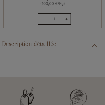
(
100,00
€
/Kg)
quantité
de
Tablette
Guanaja
noir
Description détaillée
70%
70grs