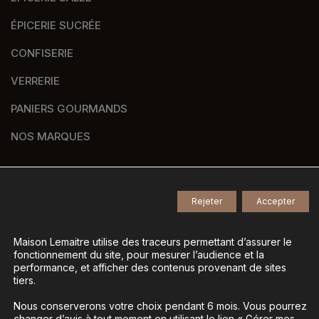
ÉPICERIE SUCRÉE
CONFISERIE
VERRERIE
PANIERS GOURMANDS
NOS MARQUES
Rejeter
Accepter
© 2026
Tous droits réservés -
Agence de communication Nantes B17
-
Mentions légales
-
Maison Lemaitre utilise des traceurs permettant d’assurer le
fonctionnement du site, pour mesurer l’audience et la
Gestion des données personnelles
-
performance, et afficher des contenus provenant de sites
Gérer mes cookies
tiers.
Nous conserverons votre choix pendant 6 mois. Vous pourrez
changer d’avis à tout moment en utilisant le lien « Gérer mes