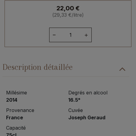
22,00
€
(
29,33
€
/litre)
quantité
de
Banyuls
Rouge
"Cuvée
Description détaillée
Joseph
Geraud"
2014
Millésime
Degrés en alcool
2014
16.5°
Provenance
Cuvée
France
Joseph Geraud
Capacité
75cl