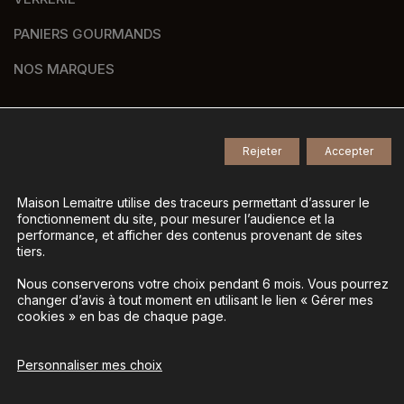
PANIERS GOURMANDS
NOS MARQUES
Rejeter
Accepter
© 2026
Tous droits réservés -
Agence de communication Nantes B17
-
Mentions légales
-
Maison Lemaitre utilise des traceurs permettant d’assurer le
fonctionnement du site, pour mesurer l’audience et la
Gestion des données personnelles
-
performance, et afficher des contenus provenant de sites
Gérer mes cookies
tiers.
Nous conserverons votre choix pendant 6 mois. Vous pourrez
changer d’avis à tout moment en utilisant le lien « Gérer mes
La vente d’alcool est interdite aux mineurs - L’abus
cookies » en bas de chaque page.
d’alcool est dangereux pour la santé, à consommer
avec modération
Personnaliser mes choix
Ajouter au panier