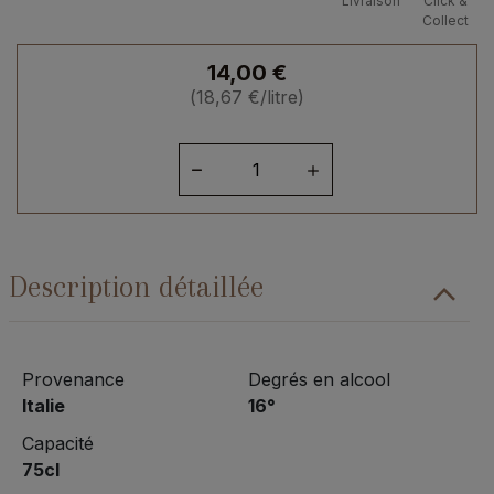
Livraison
Click &
Collect
14,00
€
(
18,67
€
/litre)
quantité
de
Marsala
aux
amandes
Description détaillée
Provenance
Degrés en alcool
Italie
16°
Capacité
75cl