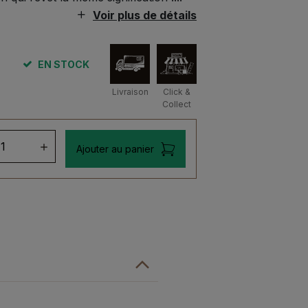
Voir plus de détails
EN STOCK
Livraison
Click &
Collect
ntité
Ajouter au panier
tis
skad