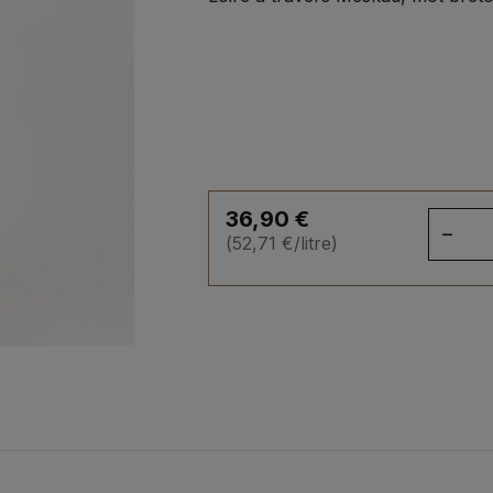
36,90
€
qua
(
52,71
€
/litre)
de
Pas
Me