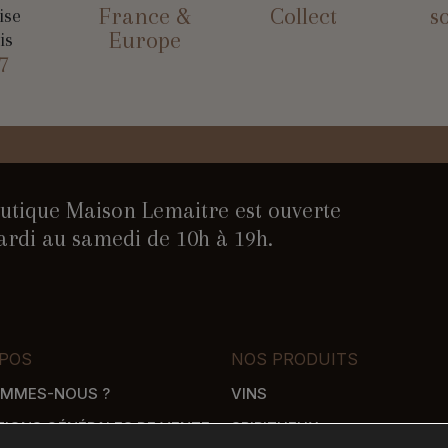
France &
Collect
s
ise
Europe
is
7
utique Maison Lemaitre est ouverte
rdi au samedi de 10h à 19h.
POS
NOS PRODUITS
OMMES-NOUS ?
VINS
TIONS GÉNÉRALES DE VENTE
SPIRITUEUX