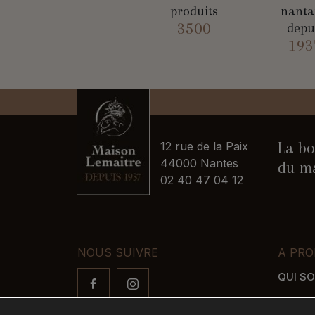
produits
nanta
3500
depu
193
La bo
12 rue de la Paix
44000 Nantes
du ma
02 40 47 04 12
NOUS SUIVRE
A PRO
QUI S
CONDI