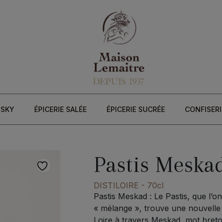
ISKY
ÉPICERIE SALÉE
ÉPICERIE SUCRÉE
CONFISERI
Pastis Meska
DISTILOIRE
- 70cl
Pastis Meskad : Le Pastis, que l’o
« mélange », trouve une nouvelle i
Loire à travers Meskad, mot breton 