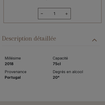
quantité
de
Porto
LBV
2018
Description détaillée
Ramos
Pinto
Millésime
Capacité
2018
75cl
Provenance
Degrés en alcool
Portugal
20°