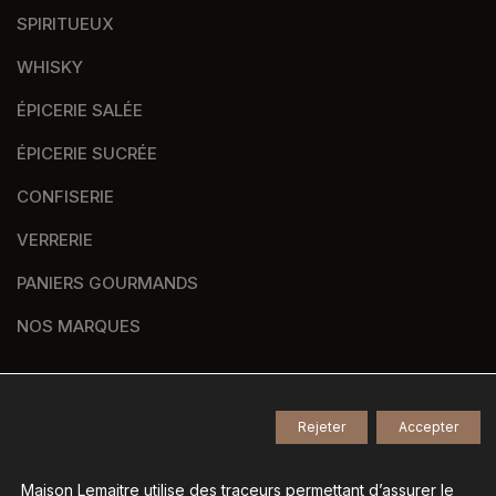
SPIRITUEUX
WHISKY
ÉPICERIE SALÉE
ÉPICERIE SUCRÉE
CONFISERIE
VERRERIE
PANIERS GOURMANDS
NOS MARQUES
Rejeter
Accepter
© 2026
Tous droits réservés -
Agence de communication Nantes B17
-
Mentions légales
-
Maison Lemaitre utilise des traceurs permettant d’assurer le