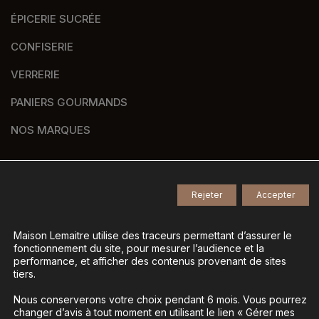
ÉPICERIE SUCRÉE
CONFISERIE
VERRERIE
PANIERS GOURMANDS
NOS MARQUES
Rejeter
Accepter
© 2026
Tous droits réservés -
Agence de communication Nantes B17
-
Mentions légales
-
Maison Lemaitre utilise des traceurs permettant d’assurer le
fonctionnement du site, pour mesurer l’audience et la
Gestion des données personnelles
-
performance, et afficher des contenus provenant de sites
Gérer mes cookies
tiers.
Nous conserverons votre choix pendant 6 mois. Vous pourrez
changer d’avis à tout moment en utilisant le lien « Gérer mes