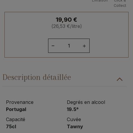
Livraison
Click &
Collect
19,90
€
(
26,53
€
/litre)
quantité
de
Porto
Tawny
Ramos
Description détaillée
Pinto
Provenance
Degrés en alcool
Portugal
19.5°
Capacité
Cuvée
75cl
Tawny