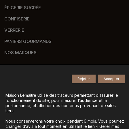
ÉPICERIE SUCRÉE
CONFISERIE
VERRERIE
PANIERS GOURMANDS
NOS MARQUES
Rejeter
Accepter
© 2026
Tous droits réservés -
Agence de communication Nantes B17
-
Mentions légales
-
Maison Lemaitre utilise des traceurs permettant d’assurer le
fonctionnement du site, pour mesurer l’audience et la
Gestion des données personnelles
-
performance, et afficher des contenus provenant de sites
Gérer mes cookies
tiers.
Nous conserverons votre choix pendant 6 mois. Vous pourrez
changer d’avis à tout moment en utilisant le lien « Gérer mes