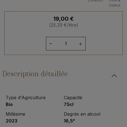
Livraison
Click &
Collect
19,00
€
(
25,33
€
/litre)
quantité
de
Maury
Doux
Alcôve
Description détaillée
2023
Type d'Agriculture
Capacité
Bio
75cl
Millésime
Degrés en alcool
2023
16,5°