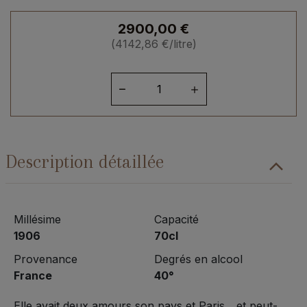
2900,00
€
(
4142,86
€
/litre)
quantité
de
Armagnac
Dartigalongue
1906
Description détaillée
Millésime
Capacité
1906
70cl
Provenance
Degrés en alcool
France
40°
Elle avait deux amours son pays et Paris... et peut-