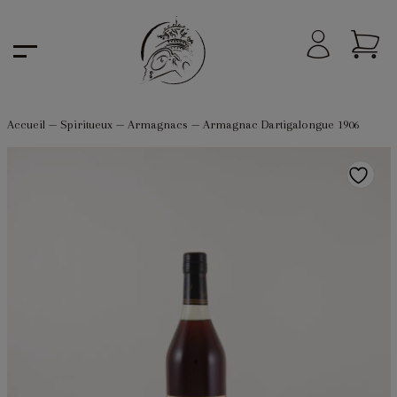
Accueil
—
Spiritueux
—
Armagnacs
—
Armagnac Dartigalongue 1906